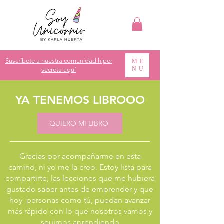
Suscríbete a nuestra comunidad hiper
ME
NU
secreta aquí
YA TENEMOS LIBROOO
QUIERO MI LIBRO
Gracias por acompañarme en esta
camino, ni yo me la creo. Estoy lista para
compartirte, las lecciones que me hubiera
gustado saber antes de emprender y que
hoy personas como tú, puedan avanzar
más rápido con lo que nosotros vamos y
seuimos aprendiendo