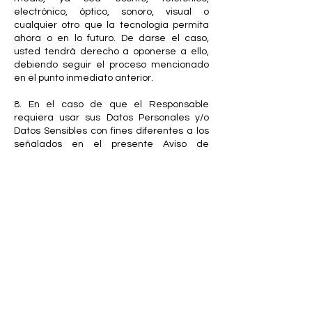
electrónico, óptico, sonoro, visual o
cualquier otro que la tecnología permita
ahora o en lo futuro. De darse el caso,
usted tendrá derecho a oponerse a ello,
debiendo seguir el proceso mencionado
en el punto inmediato anterior.
8. En el caso de que el Responsable
requiera usar sus Datos Personales y/o
Datos Sensibles con fines diferentes a los
señalados en el presente Aviso de
Privacidad, contactará con usted ya sea
en forma escrita, telefónica, electrónica, o
por cualquier medio óptico, sonoro, visual u
otro que la tecnología permita ahora o en
lo futuro y le explicará los nuevos usos que
pretenda darle a dicha información a fin
de recabar su autorización.
9. Tratándose de Datos Sensibles, usted
deberá proporcionar al Responsable su
consentimiento expreso y por escrito para
su tratamiento, a través de su firma