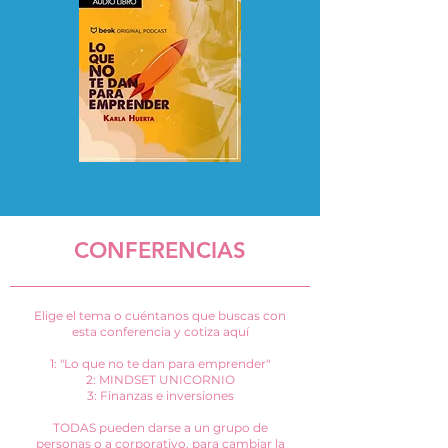
CONFERENCIAS
Elige el tema o cuéntanos que buscas con
esta conferencia y cotiza aquí
1: "Lo que no te dan para emprender"
2: MINDSET UNICORNIO
3: Finanzas e inversiones
TODAS pueden darse a un grupo de
personas o a corporativo, para cambiar la