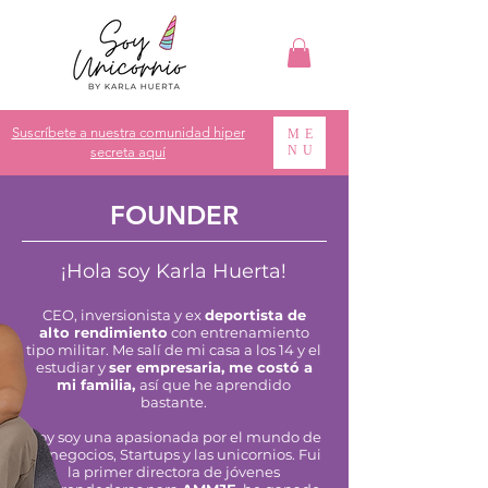
Suscríbete a nuestra comunidad hiper
ME
NU
secreta aquí
FOUNDER
¡Hola soy Karla Huerta!
CEO, inversionista y ex
deportista de
alto rendimiento
con entrenamiento
tipo militar. Me salí de mi casa a los 14 y el
estudiar y
ser empresaria, me costó a
mi familia,
así que he aprendido
bastante.
Hoy soy una apasionada por el mundo de
los negocios, Startups y las unicornios. Fui
la primer directora de jóvenes