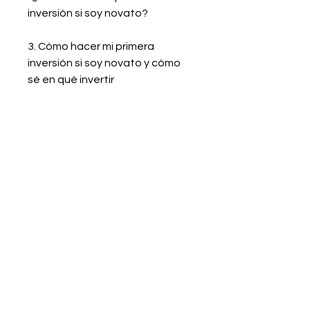
inversión si soy novato?
3. Cómo hacer mi primera
inversión si soy novato y cómo
sé en qué invertir
Si tienes dudas, chisme o una
colaboración
en mente, escríbenos...
Nombre completo
Email