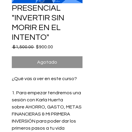
PRESENCIAL
"INVERTIR SIN
MORIR EN EL
INTENTO"
Precio
Precio
 $1,500.00 
$900.00
de
oferta
Agotado
¿Qué vas a ver en este curso?
1. Para empezar tendremos una
sesión con Karla Huerta
sobre AHORRO, GASTO, METAS
FINANCIERAS & MI PRIMERA
INVERSIÓN para poder dar los
primeros pasos a tu vida